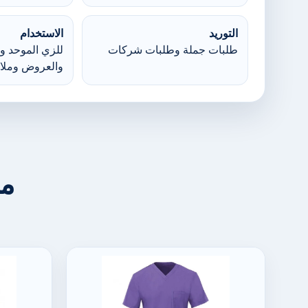
التوريد
الاستخدام
طلبات جملة وطلبات شركات
للزي الموحد وا
والعروض وملا
من