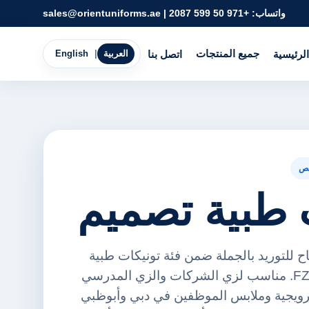
واتساب:
+971 50 599 2087
|
sales@orientuniforms.ae
جميع المنتجات
الرئيسية
اتصل بنا
العربية
|
English
ص
 طبية تصميم
ح للتوريد بالجملة ضمن فئة تونيكات طبية
من أورينت يونيفورمز FZE. مناسب لزي الشركات والزي المدرسي
ترويجية وملابس الموظفين في دبي وأبوظبي