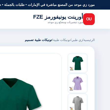
مورد زي موحد من المصنع مباشرة في الإمارات • طلبات بالجملة • 
أورينت يونيفورمز FZE
OU
مورد تيشيرتات ومصنّع زي موحد
الرئيسية
/
زي طبي
/
تونيكات طبية
/
تونيكات طبية تصميم