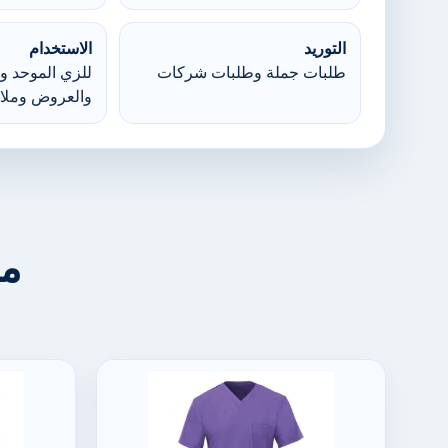
التوريد
الاستخدام
طلبات جملة وطلبات شركات
للزي الموحد وا
والعروض وملا
من