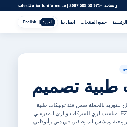
واتساب:
+971 50 599 2087
|
sales@orientuniforms.ae
جميع المنتجات
الرئيسية
اتصل بنا
العربية
|
English
ص
 طبية تصميم
ح للتوريد بالجملة ضمن فئة تونيكات طبية
من أورينت يونيفورمز FZE. مناسب لزي الشركات والزي المدرسي
ترويجية وملابس الموظفين في دبي وأبوظبي