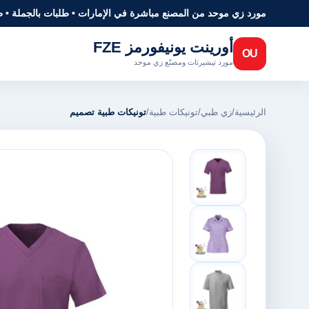
مورد زي موحد من المصنع مباشرة في الإمارات • طلبات بالجملة • 
أورينت يونيفورمز FZE
OU
مورد تيشيرتات ومصنّع زي موحد
الرئيسية
/
زي طبي
/
تونيكات طبية
/
تونيكات طبية تصميم