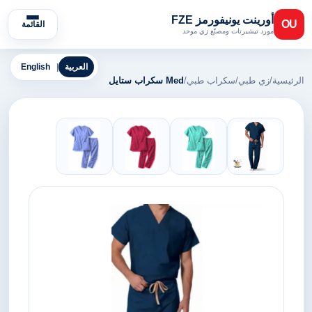
أورينت يونيفورمز FZE
OU
القائمة
مورد تيشيرتات ومصنّع زي موحد
العربية
|
English
الرئيسية
/
زي طبي
/
سكراب طبي
/
Med سكراب ستايل