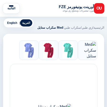
أورينت يونيفورمز FZE
OU
القائمة
مورد تيشيرتات ومصنّع زي موحد
العربية
|
English
الرئيسية
/
زي طبي
/
سكراب طبي
/
Med سكراب ستايل