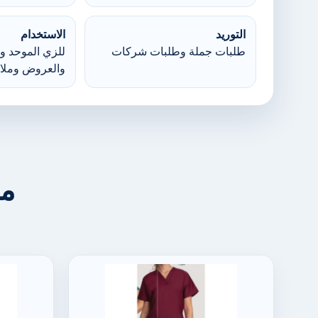
التوريد
الاستخدام
طلبات جملة وطلبات شركات
للزي الموحد وا
والعروض وملا
من