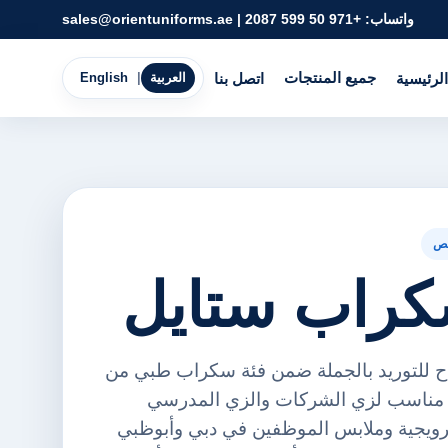
واتساب:
+971 50 599 2087
|
sales@orientuniforms.ae
جميع المنتجات
الرئيسية
اتصل بنا
العربية
|
English
ص
تاح للتوريد بالجملة ضمن فئة سكراب طبي من
رينت يونيفورمز FZE. مناسب لزي الشركات والزي المدرسي
ترويجية وملابس الموظفين في دبي وأبوظبي