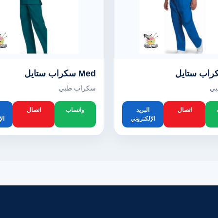
Med سكراب ستايل
بي
سكراب طبي
اتصال
البريد
واتساب
اتصال
الإلكتروني
ال