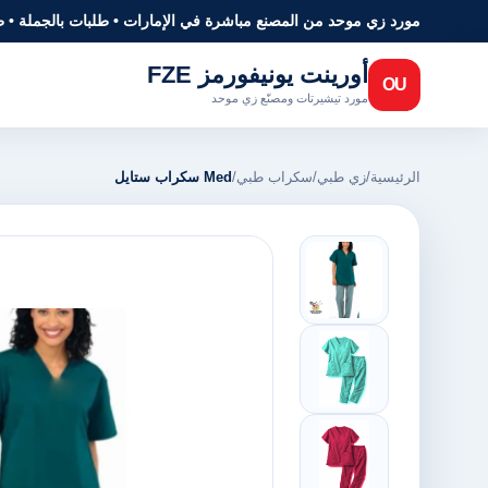
مورد زي موحد من المصنع مباشرة في الإمارات • طلبات بالجملة • 
أورينت يونيفورمز FZE
OU
مورد تيشيرتات ومصنّع زي موحد
الرئيسية
/
زي طبي
/
سكراب طبي
/
Med سكراب ستايل