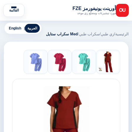
أورينت يونيفورمز FZE
OU
القائمة
مورد تيشيرتات ومصنّع زي موحد
العربية
|
English
الرئيسية
/
زي طبي
/
سكراب طبي
/
Med سكراب ستايل