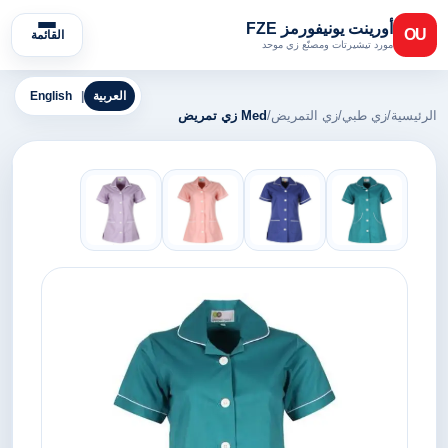
أورينت يونيفورمز FZE
OU
القائمة
مورد تيشيرتات ومصنّع زي موحد
العربية
|
English
الرئيسية
/
زي طبي
/
زي التمريض
/
Med زي تمريض