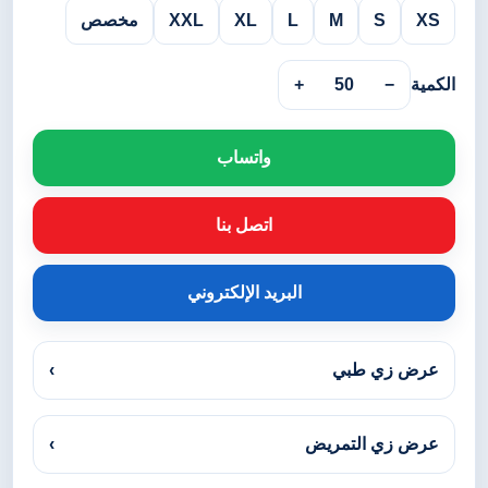
XS
S
M
L
XL
XXL
مخصص
الكمية
−
50
+
واتساب
اتصل بنا
البريد الإلكتروني
عرض زي طبي
›
عرض زي التمريض
›