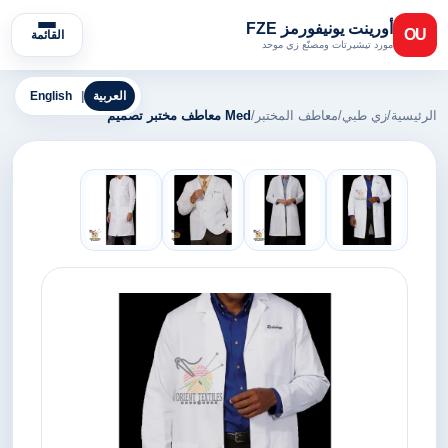
أورينت يونيفورمز FZE
OU
القائمة
مورد تيشيرتات ومصنّع زي موحد
العربية
|
English
الرئيسية
/
زي طبي
/
معاطف المختبر
/
Med معاطف مختبر تصميم