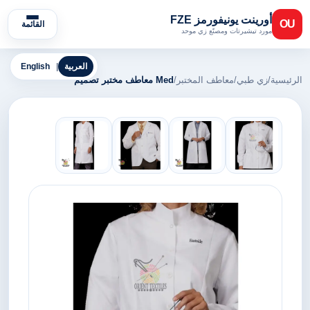
أورينت يونيفورمز FZE
OU
القائمة
مورد تيشيرتات ومصنّع زي موحد
العربية
|
English
الرئيسية
/
زي طبي
/
معاطف المختبر
/
Med معاطف مختبر تصميم