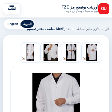
أورينت يونيفورمز FZE
OU
القائمة
مورد تيشيرتات ومصنّع زي موحد
العربية
|
English
الرئيسية
/
زي طبي
/
معاطف المختبر
/
Med معاطف مختبر تصميم