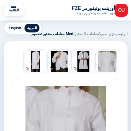
أورينت يونيفورمز FZE
OU
القائمة
مورد تيشيرتات ومصنّع زي موحد
العربية
|
English
الرئيسية
/
زي طبي
/
معاطف المختبر
/
Med معاطف مختبر تصميم