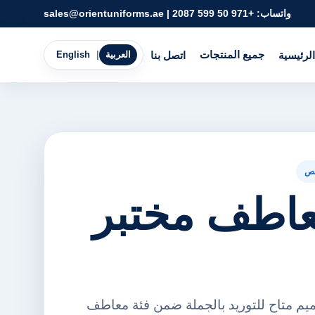
واتساب:
+971 50 599 2087
|
sales@orientuniforms.ae
جميع المنتجات
الرئيسية
اتصل بنا
العربية
|
English
ص
 معاطف مختبر
ميم متاح للتوريد بالجملة ضمن فئة معاطف