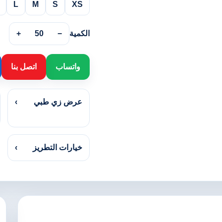
L
M
S
XS
الكمية
−
50
+
واتساب
اتصل بنا
عرض زي طبي
›
خيارات التطريز
›