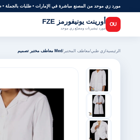
مورد زي موحد من المصنع مباشرة في الإمارات • طلبات بالجملة • 
أورينت يونيفورمز FZE
OU
مورد تيشيرتات ومصنّع زي موحد
الرئيسية
/
زي طبي
/
معاطف المختبر
/
Med معاطف مختبر تصميم