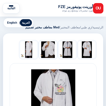
أورينت يونيفورمز FZE
OU
القائمة
مورد تيشيرتات ومصنّع زي موحد
العربية
|
English
الرئيسية
/
زي طبي
/
معاطف المختبر
/
Med معاطف مختبر تصميم