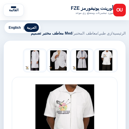
أورينت يونيفورمز FZE
OU
القائمة
مورد تيشيرتات ومصنّع زي موحد
العربية
|
English
الرئيسية
/
زي طبي
/
معاطف المختبر
/
Med معاطف مختبر تصميم