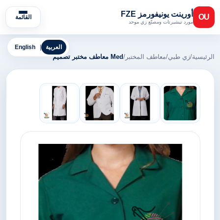
أورينت يونيفورمز FZE
OU
القائمة
مورد تيشيرتات ومصنّع زي موحد
العربية
|
English
الرئيسية
/
زي طبي
/
معاطف المختبر
/
Med معاطف مختبر تصميم