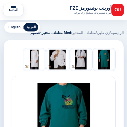
أورينت يونيفورمز FZE
OU
القائمة
مورد تيشيرتات ومصنّع زي موحد
العربية
|
English
الرئيسية
/
زي طبي
/
معاطف المختبر
/
Med معاطف مختبر تصميم