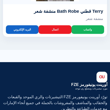
Terry قطني Bath Robe منشفة شعر
منشفة شعر
واتساب
اتصال
البريد الإلكتروني
OU
أورينت يونيفورمز FZE
مورد تيشيرتات ومصنّع زي موحد
تورّد أورينت يونيفورمز FZE التيشيرتات والزي الموحد والقبعات
والحقائب والمناشف والمفروشات بالجملة في جميع أنحاء الإمارات
مع خدمات الطباعة والتطريز.