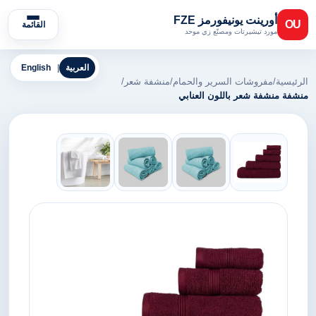
أورينت يونيفورمز FZE
OU
القائمة
مورد تيشيرتات ومصنّع زي موحد
العربية
|
English
الرئيسية
/
مفروشات السرير والحمام
/
منشفة شعر
/
منشفة منشفة شعر باللون العنابي