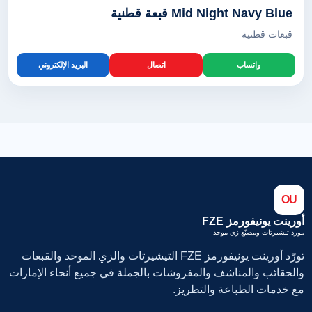
Mid Night Navy Blue قبعة قطنية
قبعات قطنية
واتساب
اتصال
البريد الإلكتروني
OU
أورينت يونيفورمز FZE
مورد تيشيرتات ومصنّع زي موحد
تورّد أورينت يونيفورمز FZE التيشيرتات والزي الموحد والقبعات
والحقائب والمناشف والمفروشات بالجملة في جميع أنحاء الإمارات
مع خدمات الطباعة والتطريز.