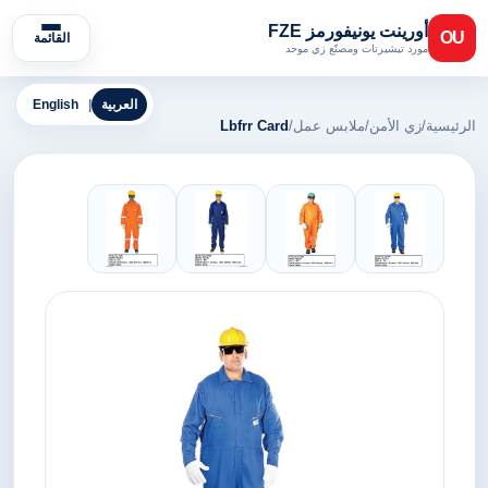
أورينت يونيفورمز FZE
OU
القائمة
مورد تيشيرتات ومصنّع زي موحد
العربية
|
English
الرئيسية
/
زي الأمن
/
ملابس عمل
/
Lbfrr Card