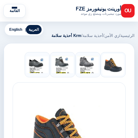
أورينت يونيفورمز FZE
OU
القائمة
مورد تيشيرتات ومصنّع زي موحد
العربية
|
English
الرئيسية
/
زي الأمن
/
أحذية سلامة
/
Krm أحذية سلامة