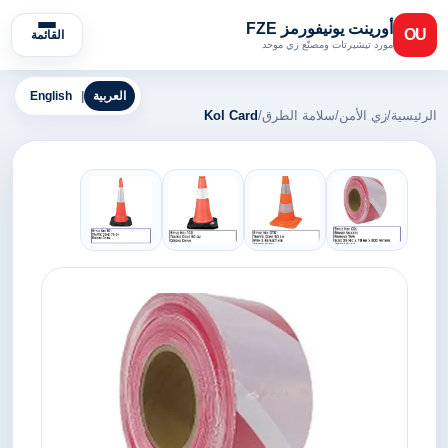
أورينت يونيفورمز FZE
OU
القائمة
مورد تيشيرتات ومصنّع زي موحد
العربية
|
English
الرئيسية
/
زي الأمن
/
سلامة الطرق
/
Kol Card