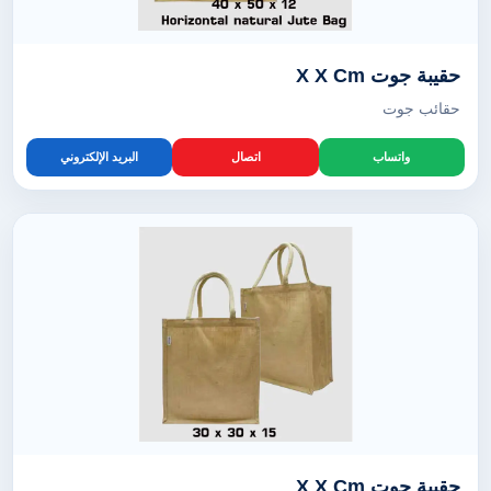
حقيبة جوت X X Cm
حقائب جوت
واتساب
اتصال
البريد الإلكتروني
حقيبة جوت X X Cm