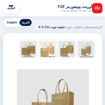
أورينت يونيفورمز FZE
OU
القائمة
مورد تيشيرتات ومصنّع زي موحد
العربية
|
English
الرئيسية
/
حقائب
/
حقائب جوت
/
حقيبة جوت X X Cm