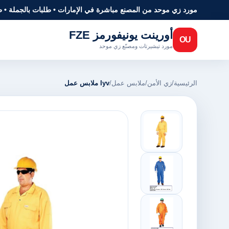
مورد زي موحد من المصنع مباشرة في الإمارات • طلبات بالجملة • 
أورينت يونيفورمز FZE
OU
مورد تيشيرتات ومصنّع زي موحد
الرئيسية
/
زي الأمن
/
ملابس عمل
/
Iyv ملابس عمل