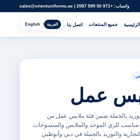
واتساب:
+971 50 599 2087
|
sales@orientuniforms.ae
جميع المنتجات
الرئيسية
اتصل بنا
العربية
|
English
ص
للتوريد بالجملة ضمن فئة ملابس عمل من
ورينت يونيفورمز FZE. مناسب للزي الموحد والملابس والمنسوجات
لتجارية والتوريد بالجملة في دبي وأبوظبي