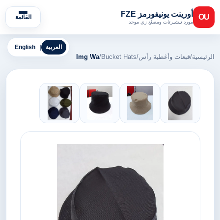
أورينت يونيفورمز FZE
OU
القائمة
مورد تيشيرتات ومصنّع زي موحد
العربية
|
English
الرئيسية
/
قبعات وأغطية رأس
/
Bucket Hats
/
Img Wa