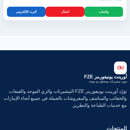
واتساب
اتصال
البريد الإلكتروني
OU
أورينت يونيفورمز FZE
مورد تيشيرتات ومصنّع زي موحد
تورّد أورينت يونيفورمز FZE التيشيرتات والزي الموحد والقبعات
والحقائب والمناشف والمفروشات بالجملة في جميع أنحاء الإمارات
مع خدمات الطباعة والتطريز.
المنتجات