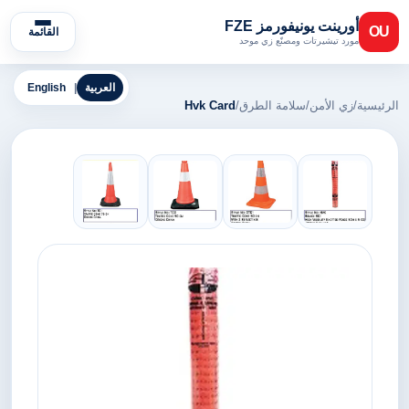
أورينت يونيفورمز FZE
OU
القائمة
مورد تيشيرتات ومصنّع زي موحد
العربية
|
English
الرئيسية
/
زي الأمن
/
سلامة الطرق
/
Hvk Card