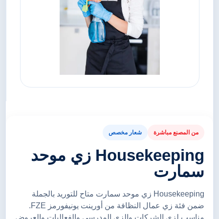
من المصنع مباشرة
شعار مخصص
Housekeeping زي موحد
سمارت
Housekeeping زي موحد سمارت متاح للتوريد بالجملة
ضمن فئة زي عمال النظافة من أورينت يونيفورمز FZE.
مناسب لزي الشركات والزي المدرسي والفعاليات والعروض