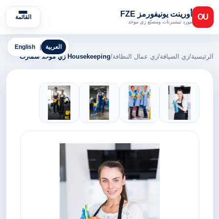
أورينت يونيفورمز FZE
OU
القائمة
مورد تيشيرتات ومصنّع زي موحد
العربية
|
English
الرئيسية
/
زي الضيافة
/
زي عمال النظافة
/
Housekeeping زي موحد سمارت