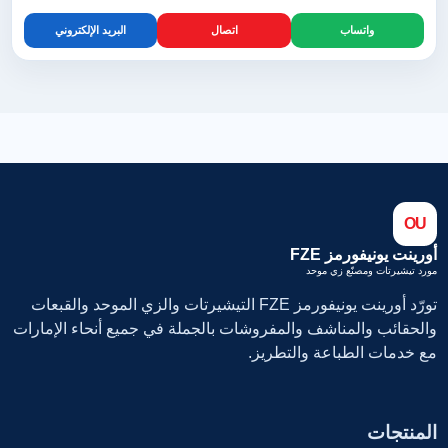
واتساب
اتصال
البريد الإلكتروني
OU
أورينت يونيفورمز FZE
مورد تيشيرتات ومصنّع زي موحد
تورّد أورينت يونيفورمز FZE التيشيرتات والزي الموحد والقبعات
والحقائب والمناشف والمفروشات بالجملة في جميع أنحاء الإمارات
مع خدمات الطباعة والتطريز.
المنتجات