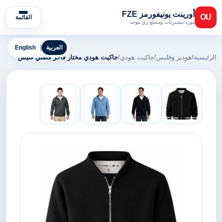
أورينت يونيفورمز FZE
OU
القائمة
مورد تيشيرتات ومصنّع زي موحد
العربية
|
English
الرئيسية
/
هوديز وفليس
/
جاكيت هودي
/
جاكيت هودي مختار فاخر قطني فليس