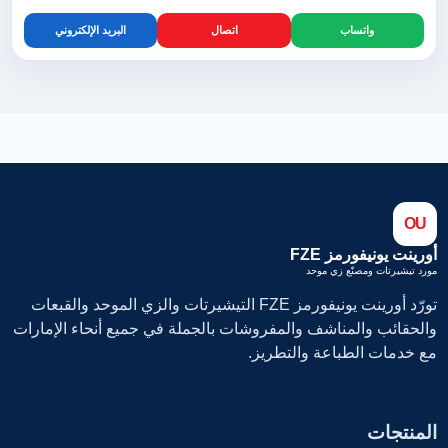
واتساب
اتصال
البريد الإلكتروني
OU
أورينت يونيفورمز FZE
مورد تيشيرتات ومصنّع زي موحد
تورّد أورينت يونيفورمز FZE التيشيرتات والزي الموحد والقبعات
والحقائب والمناشف والمفروشات بالجملة في جميع أنحاء الإمارات
مع خدمات الطباعة والتطريز.
المنتجات