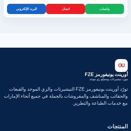
واتساب
اتصال
البريد الإلكتروني
OU
أورينت يونيفورمز FZE
مورد تيشيرتات ومصنّع زي موحد
تورّد أورينت يونيفورمز FZE التيشيرتات والزي الموحد والقبعات
والحقائب والمناشف والمفروشات بالجملة في جميع أنحاء الإمارات
مع خدمات الطباعة والتطريز.
المنتجات