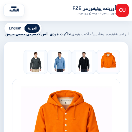
أورينت يونيفورمز FZE
OU
القائمة
مورد تيشيرتات ومصنّع زي موحد
العربية
|
English
الرئيسية
/
هوديز وفليس
/
جاكيت هودي
/
جاكيت هودي بلس كلاسيكي قطني فليس