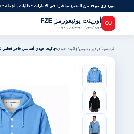
مورد زي موحد من المصنع مباشرة في الإمارات • طلبات بالجملة • 
أورينت يونيفورمز FZE
OU
مورد تيشيرتات ومصنّع زي موحد
الرئيسية
/
هوديز وفليس
/
جاكيت هودي
/
جاكيت هودي أساسي فاخر قطني ف