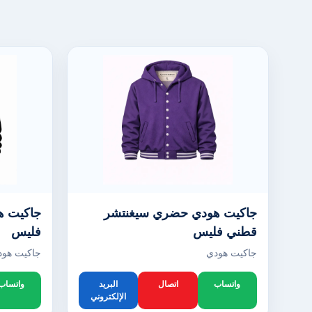
جاكيت هودي حضري سيغنتشر
جاكيت ه
قطني فليس
فليس
جاكيت هودي
جاكيت هود
واتساب
اتصال
البريد
واتساب
الإلكتروني