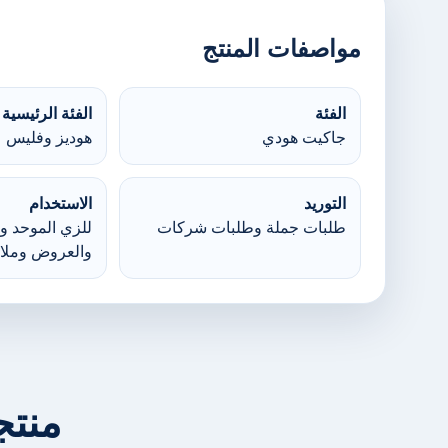
مواصفات المنتج
الفئة
الفئة الرئيسية
جاكيت هودي
هوديز وفليس
التوريد
الاستخدام
طلبات جملة وطلبات شركات
للزي الموحد وا
والعروض وملا
منتج