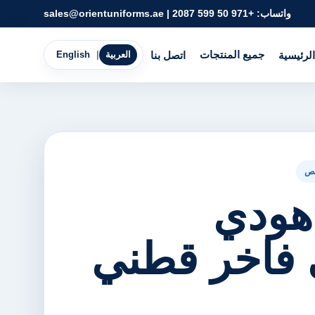
واتساب:
+971 50 599 2087
|
sales@orientuniforms.ae
جميع المنتجات
الرئيسية
اتصل بنا
العربية
|
English
ص
هودي
فاخر قطني