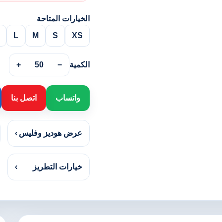
الخيارات المتاحة
L
M
S
XS
الكمية
−
50
+
واتساب
اتصل بنا
عرض هوديز وفليس
›
خيارات التطريز
›