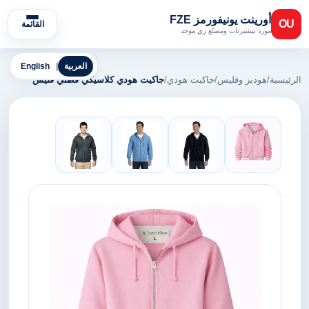
أورينت يونيفورمز FZE
OU
القائمة
مورد تيشيرتات ومصنّع زي موحد
العربية
|
English
الرئيسية
/
هوديز وفليس
/
جاكيت هودي
/
جاكيت هودي كلاسيكي قطني فليس