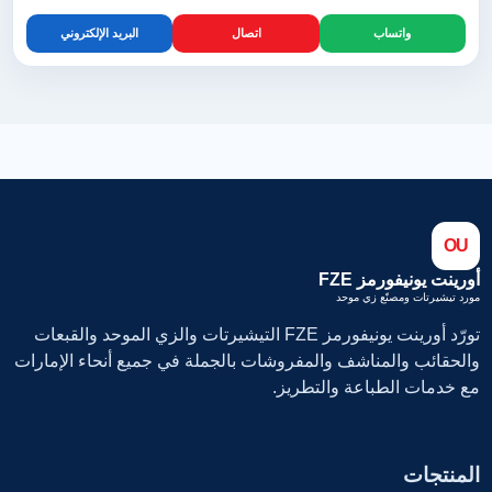
واتساب
اتصال
البريد الإلكتروني
OU
أورينت يونيفورمز FZE
مورد تيشيرتات ومصنّع زي موحد
تورّد أورينت يونيفورمز FZE التيشيرتات والزي الموحد والقبعات
والحقائب والمناشف والمفروشات بالجملة في جميع أنحاء الإمارات
مع خدمات الطباعة والتطريز.
المنتجات