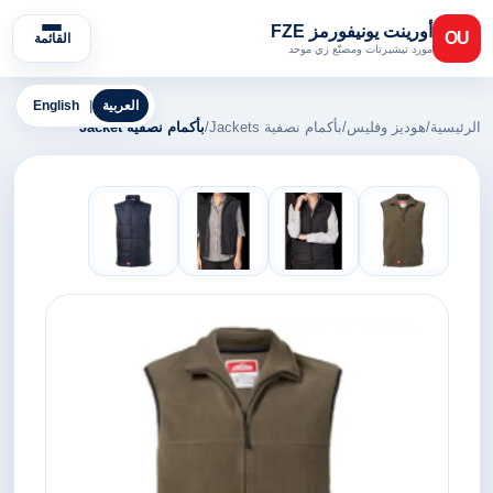
أورينت يونيفورمز FZE
OU
القائمة
مورد تيشيرتات ومصنّع زي موحد
العربية
|
English
الرئيسية
/
هوديز وفليس
/
بأكمام نصفية Jackets
/
بأكمام نصفية Jacket