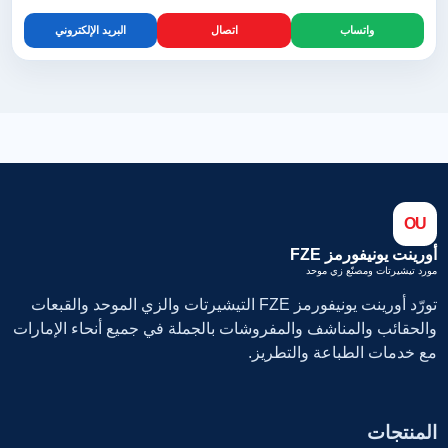
واتساب
اتصال
البريد الإلكتروني
OU
أورينت يونيفورمز FZE
مورد تيشيرتات ومصنّع زي موحد
تورّد أورينت يونيفورمز FZE التيشيرتات والزي الموحد والقبعات
والحقائب والمناشف والمفروشات بالجملة في جميع أنحاء الإمارات
مع خدمات الطباعة والتطريز.
المنتجات