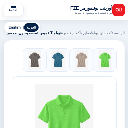
أورينت يونيفورمز FZE
OU
القائمة
مورد تيشيرتات ومصنّع زي موحد
العربية
|
English
الرئيسية
/
قمصان بولو
/
قطن بأكمام قصيرة
/
بولو T قميص Neon باللون الأخضر