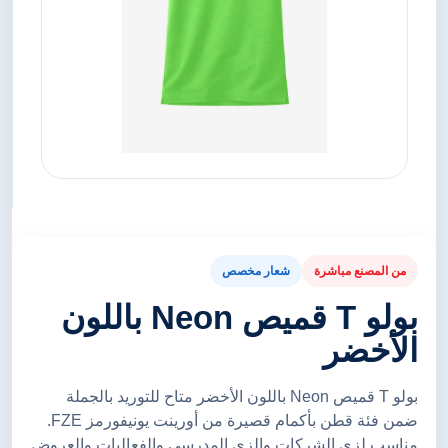
من المصنع مباشرة
شعار مخصص
بولو T قميص Neon باللون
الأخضر
بولو T قميص Neon باللون الأخضر متاح للتوريد بالجملة
ضمن فئة قطن بأكمام قصيرة من أورينت يونيفورمز FZE.
مناسب لزي الشركات والزي المدرسي والفعاليات والعروض