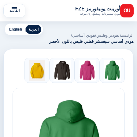
أورينت يونيفورمز FZE
OU
القائمة
مورد تيشيرتات ومصنّع زي موحد
العربية
|
English
الرئيسية
/
هوديز وفليس
/
هودي أساسي
/
هودي أساسي سيغنتشر قطني فليس باللون الأخضر