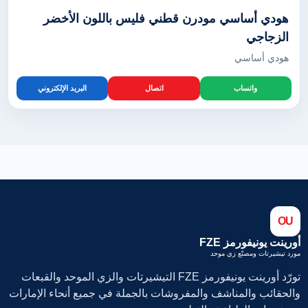
هودي أساسي مودرن قطني فليس باللون الأخضر
الزجاجي
هودي أساسي
واتساب
اتصال
البريد الإلكتروني
OU
أورينت يونيفورمز FZE
مورد تيشيرتات ومصنّع زي موحد
تورّد أورينت يونيفورمز FZE التيشيرتات والزي الموحد والقبعات
والحقائب والمناشف والمفروشات بالجملة في جميع أنحاء الإمارات