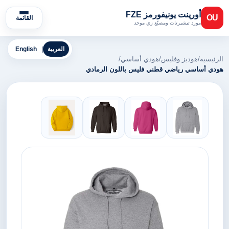
أورينت يونيفورمز FZE
OU
القائمة
مورد تيشيرتات ومصنّع زي موحد
العربية
|
English
الرئيسية
/
هوديز وفليس
/
هودي أساسي
/
هودي أساسي رياضي قطني فليس باللون الرمادي