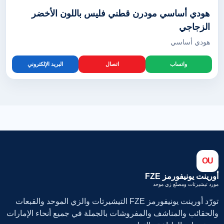
هودي أساسي مودرن قطني فليس باللون الأخضر
الزجاجي
هودي أساسي
واتساب
اتصال
البريد الإلكتروني
OU
أورينت يونيفورمز FZE
مورد تيشيرتات ومصنّع زي موحد
تورّد أورينت يونيفورمز FZE التيشيرتات والزي الموحد والقبعات
والحقائب والمناشف والمفروشات بالجملة في جميع أنحاء الإمارات