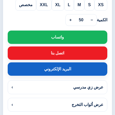
XS
S
M
L
XL
XXL
مخصص
الكمية
−
50
+
واتساب
اتصل بنا
البريد الإلكتروني
عرض زي مدرسي
›
عرض أثواب التخرج
›