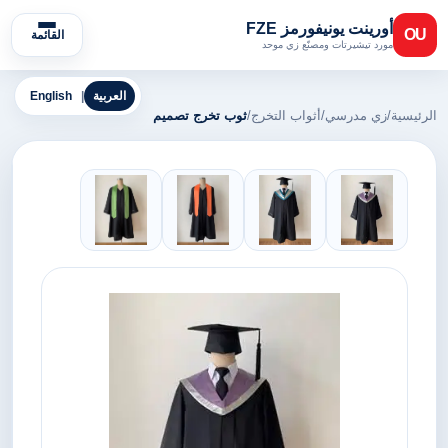
أورينت يونيفورمز FZE
OU
القائمة
مورد تيشيرتات ومصنّع زي موحد
العربية
|
English
الرئيسية
/
زي مدرسي
/
أثواب التخرج
/
ثوب تخرج تصميم