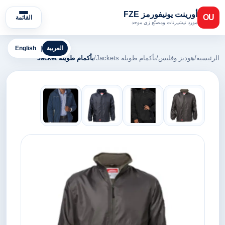
أورينت يونيفورمز FZE
OU
القائمة
مورد تيشيرتات ومصنّع زي موحد
العربية
|
English
الرئيسية
/
هوديز وفليس
/
بأكمام طويلة Jackets
/
بأكمام طويلة Jacket