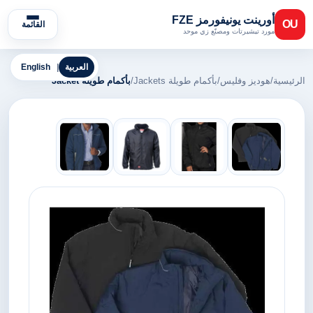
أورينت يونيفورمز FZE
OU
القائمة
مورد تيشيرتات ومصنّع زي موحد
العربية
|
English
الرئيسية
/
هوديز وفليس
/
بأكمام طويلة Jackets
/
بأكمام طويلة Jacket