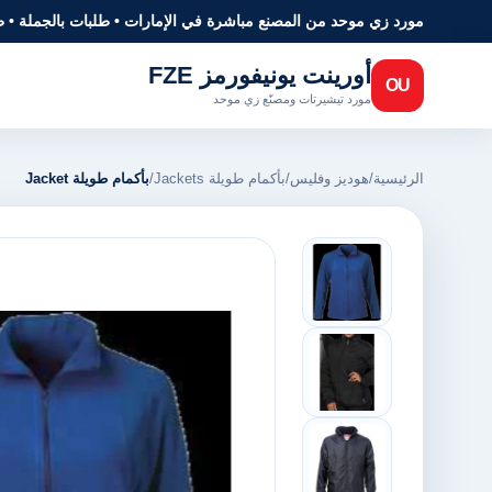
مورد زي موحد من المصنع مباشرة في الإمارات • طلبات بالجملة • 
أورينت يونيفورمز FZE
OU
مورد تيشيرتات ومصنّع زي موحد
الرئيسية
/
هوديز وفليس
/
بأكمام طويلة Jackets
/
بأكمام طويلة Jacket