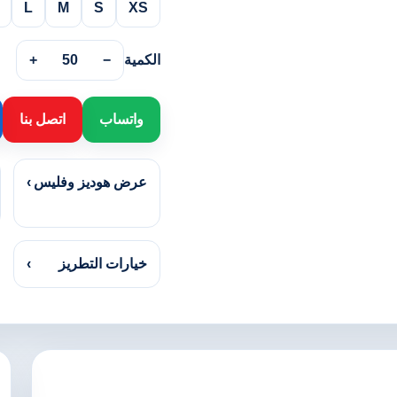
L
M
S
XS
الكمية
−
50
+
واتساب
اتصل بنا
عرض هوديز وفليس
›
خيارات التطريز
›