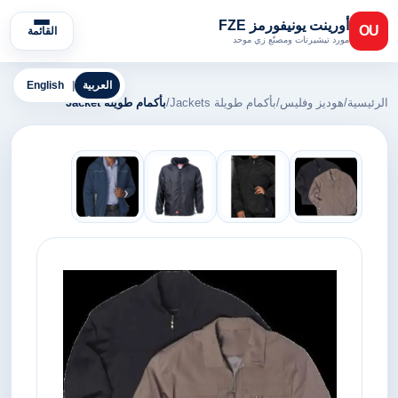
أورينت يونيفورمز FZE
OU
القائمة
مورد تيشيرتات ومصنّع زي موحد
العربية
|
English
الرئيسية
/
هوديز وفليس
/
بأكمام طويلة Jackets
/
بأكمام طويلة Jacket