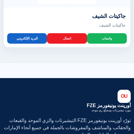
جاكيتات الشيف
جاكيتات الشيف
واتساب
اتصال
البريد الإلكتروني
OU
أورينت يونيفورمز FZE
مورد تيشيرتات ومصنّع زي موحد
تورّد أورينت يونيفورمز FZE التيشيرتات والزي الموحد والقبعات
والحقائب والمناشف والمفروشات بالجملة في جميع أنحاء الإمارات