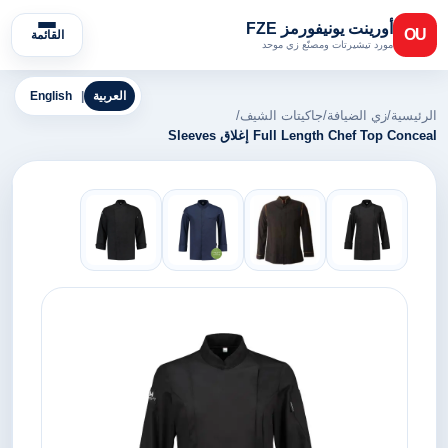
أورينت يونيفورمز FZE
OU
القائمة
مورد تيشيرتات ومصنّع زي موحد
العربية
|
English
الرئيسية
/
زي الضيافة
/
جاكيتات الشيف
/
Full Length Chef Top Conceal إغلاق Sleeves