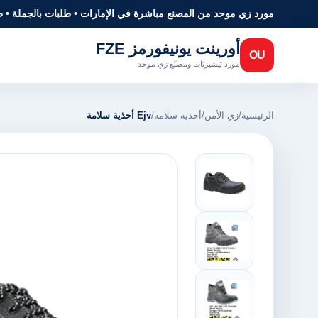
مورد زي موحد من المصنع مباشرة في الإمارات • طلبات بالجملة • 
أورينت يونيفورمز FZE
OU
مورد تيشيرتات ومصنّع زي موحد
الرئيسية
/
زي الأمن
/
أحذية سلامة
/
Ejv أحذية سلامة