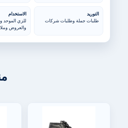
التوريد
الاستخدام
طلبات جملة وطلبات شركات
للزي الموحد وا
والعروض وملا
من