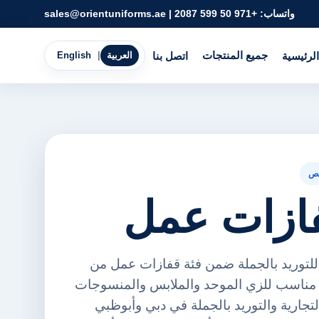
واتساب:
+971 50 599 2087
|
sales@orientuniforms.ae
جميع المنتجات
الرئيسية
اتصل بنا
العربية
|
English
ص
ح للتوريد بالجملة ضمن فئة قفازات عمل من
ورينت يونيفورمز FZE. مناسب للزي الموحد والملابس والمنسوجات
لتجارية والتوريد بالجملة في دبي وأبوظبي