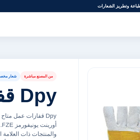
طباعة وتطريز الشعارات
من المصنع مباشرة
شعار مخص
Dpy قفازات عمل
Dpy قفازات عمل متا
أ
والمنتجات ذات العلامة ا