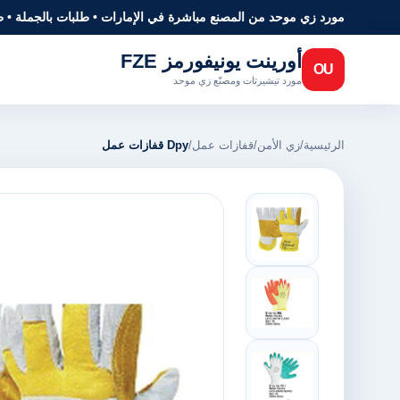
مورد زي موحد من المصنع مباشرة في الإمارات • طلبات بالجملة • 
أورينت يونيفورمز FZE
OU
مورد تيشيرتات ومصنّع زي موحد
الرئيسية
/
زي الأمن
/
قفازات عمل
/
Dpy قفازات عمل