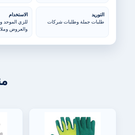
التوريد
الاستخدام
طلبات جملة وطلبات شركات
للزي الموحد وا
والعروض وملا
من