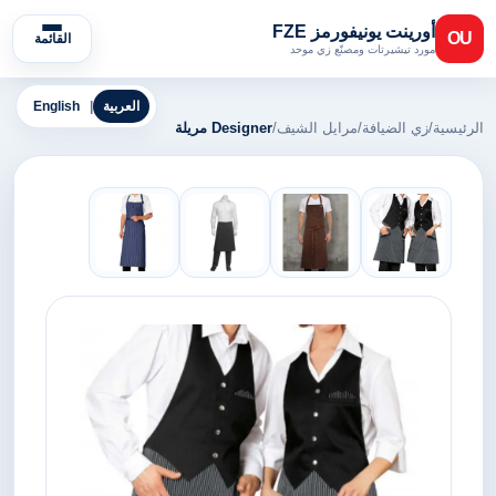
أورينت يونيفورمز FZE
OU
القائمة
مورد تيشيرتات ومصنّع زي موحد
العربية
|
English
الرئيسية
/
زي الضيافة
/
مرايل الشيف
/
Designer مريلة