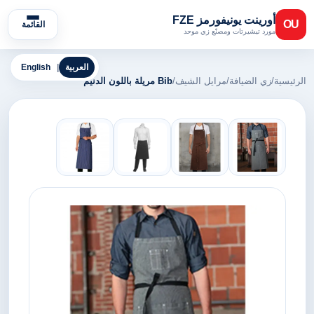
أورينت يونيفورمز FZE
OU
القائمة
مورد تيشيرتات ومصنّع زي موحد
العربية
|
English
الرئيسية
/
زي الضيافة
/
مرايل الشيف
/
Bib مريلة باللون الدنيم