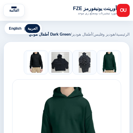
أورينت يونيفورمز FZE
OU
القائمة
مورد تيشيرتات ومصنّع زي موحد
العربية
|
English
الرئيسية
/
هوديز وفليس
/
أطفال هوديز
/
Dark Green أطفال هودي