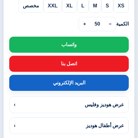
XS
S
M
L
XL
XXL
مخصص
الكمية
−
50
+
واتساب
اتصل بنا
البريد الإلكتروني
عرض هوديز وفليس
›
عرض أطفال هوديز
›