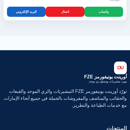
واتساب
اتصال
البريد الإلكتروني
OU
أورينت يونيفورمز FZE
مورد تيشيرتات ومصنّع زي موحد
تورّد أورينت يونيفورمز FZE التيشيرتات والزي الموحد والقبعات
والحقائب والمناشف والمفروشات بالجملة في جميع أنحاء الإمارات
مع خدمات الطباعة والتطريز.
المنتجات