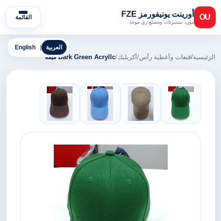
أورينت يونيفورمز FZE
OU
القائمة
مورد تيشيرتات ومصنّع زي موحد
العربية
|
English
الرئيسية
/
قبعات وأغطية رأس
/
أكريليك
/
Dark Green Acryllc قبعة