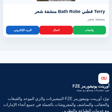
Terry قطني Bath Robe منشفة شعر
منشفة شعر
واتساب
اتصال
البريد الإلكتروني
OU
أورينت يونيفورمز FZE
مورد تيشيرتات ومصنّع زي موحد
تورّد أورينت يونيفورمز FZE التيشيرتات والزي الموحد والقبعات
والحقائب والمناشف والمفروشات بالجملة في جميع أنحاء الإمارات
مع خدمات الطباعة والتطريز.