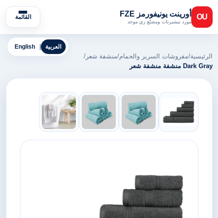
أورينت يونيفورمز FZE
OU
القائمة
مورد تيشيرتات ومصنّع زي موحد
العربية
|
English
الرئيسية
/
مفروشات السرير والحمام
/
منشفة شعر
/
Dark Gray منشفة منشفة شعر