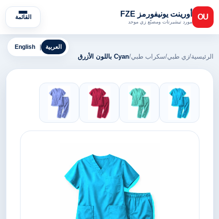
أورينت يونيفورمز FZE
OU
القائمة
مورد تيشيرتات ومصنّع زي موحد
العربية
|
English
الرئيسية
/
زي طبي
/
سكراب طبي
/
Cyan باللون الأزرق