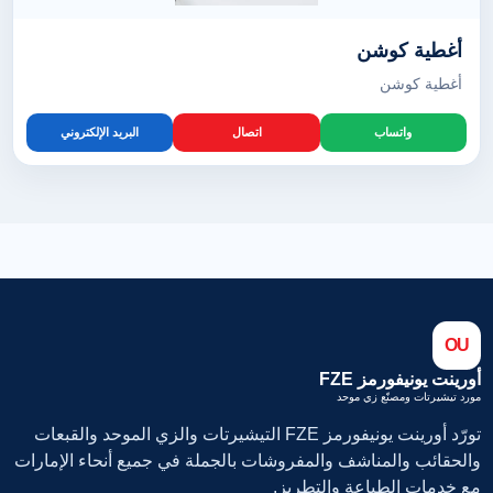
أغطية كوشن
أغطية كوشن
واتساب
اتصال
البريد الإلكتروني
OU
أورينت يونيفورمز FZE
مورد تيشيرتات ومصنّع زي موحد
تورّد أورينت يونيفورمز FZE التيشيرتات والزي الموحد والقبعات
والحقائب والمناشف والمفروشات بالجملة في جميع أنحاء الإمارات
مع خدمات الطباعة والتطريز.