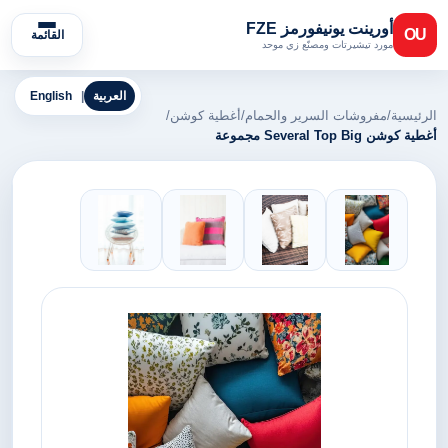
أورينت يونيفورمز FZE
OU
القائمة
مورد تيشيرتات ومصنّع زي موحد
العربية
|
English
الرئيسية
/
مفروشات السرير والحمام
/
أغطية كوشن
/
أغطية كوشن Several Top Big مجموعة