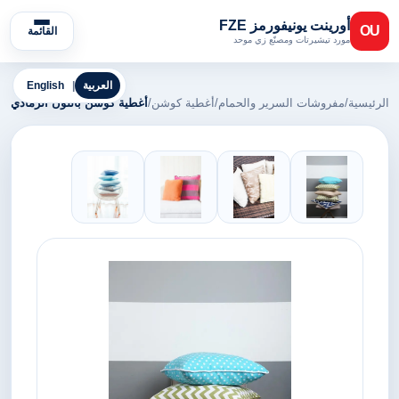
أورينت يونيفورمز FZE
OU
القائمة
مورد تيشيرتات ومصنّع زي موحد
العربية
|
English
الرئيسية
/
مفروشات السرير والحمام
/
أغطية كوشن
/
أغطية كوشن باللون الرمادي