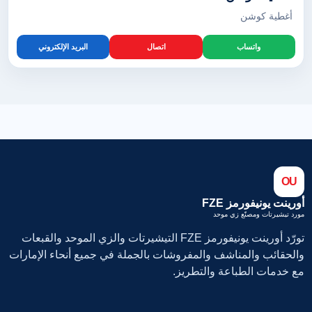
أغطية كوشن
واتساب
اتصال
البريد الإلكتروني
OU
أورينت يونيفورمز FZE
مورد تيشيرتات ومصنّع زي موحد
تورّد أورينت يونيفورمز FZE التيشيرتات والزي الموحد والقبعات
والحقائب والمناشف والمفروشات بالجملة في جميع أنحاء الإمارات
مع خدمات الطباعة والتطريز.